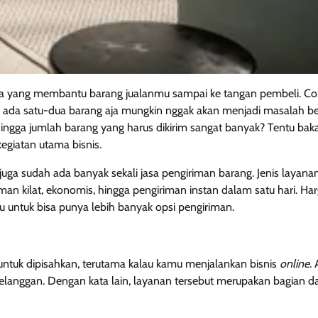
sa yang membantu barang jualanmu sampai ke tangan pembeli. C
a ada satu-dua barang aja mungkin nggak akan menjadi masalah be
hingga jumlah barang yang harus dikirim sangat banyak? Tentu bak
giatan utama bisnis.
 juga sudah ada banyak sekali jasa pengiriman barang. Jenis layana
n kilat, ekonomis, hingga pengiriman instan dalam satu hari. Ha
u untuk bisa punya lebih banyak opsi pengiriman.
t untuk dipisahkan, terutama kalau kamu menjalankan bisnis
online
.
anggan. Dengan kata lain, layanan tersebut merupakan bagian da