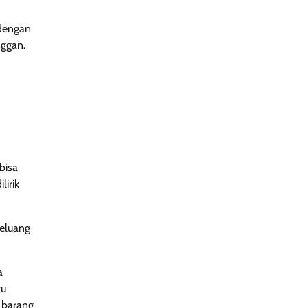
 dengan
nggan.
bisa
irik
peluang
a
tu
 barang