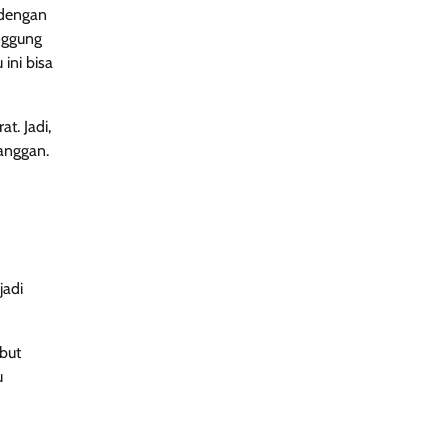
 dengan
nggung
ini bisa
t. Jadi,
anggan.
jadi
but
u