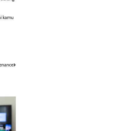
ni kamu
tenance