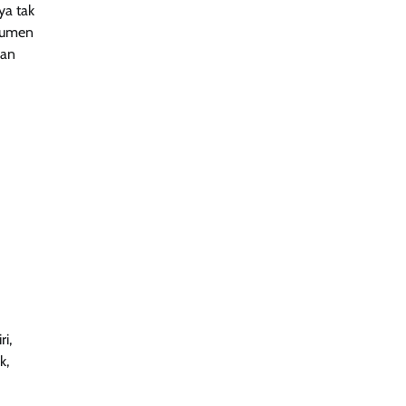
ya tak
nsumen
kan
i,
k,