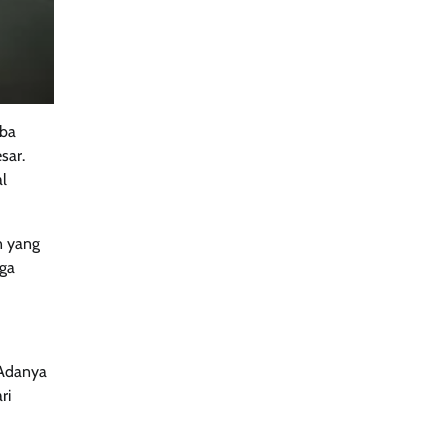
oba
sar.
al
n yang
rga
 Adanya
ri